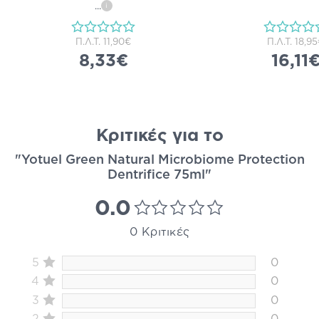
...
i
Π.Λ.Τ.
11,90€
Π.Λ.Τ.
18,9
8,33€
16,11
Κριτικές για το
"Yotuel Green Natural Microbiome Protection
Dentrifice 75ml"
0.0
0 Κριτικές
5
0
4
0
3
0