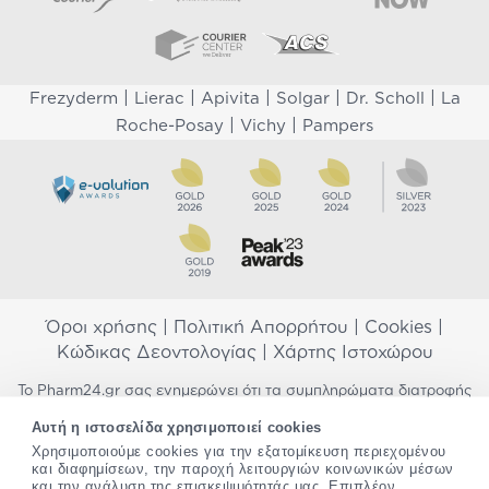
|
|
|
|
|
Frezyderm
Lierac
Apivita
Solgar
Dr. Scholl
La
|
|
Roche-Posay
Vichy
Pampers
Όροι χρήσης
|
Πολιτική Απορρήτου
|
Cookies
|
Κώδικας Δεοντολογίας
|
Χάρτης Ιστοχώρου
Το Pharm24.gr σας ενημερώνει ότι τα συμπληρώματα διατροφής
δεν αντικαθιστούν μια ισορροπημένη διατροφή και δεν
Αυτή η ιστοσελίδα χρησιμοποιεί cookies
προορίζονται για την πρόληψη, αγωγή ή θεραπεία ανθρώπινης
νόσου. Συμβουλευτείτε τον γιατρό σας εάν είστε έγκυος,
Χρησιμοποιούμε cookies για την εξατομίκευση περιεχομένου
και διαφημίσεων, την παροχή λειτουργιών κοινωνικών μέσων
θηλάζετε, ακολουθείτε παράλληλα φαρμακευτική αγωγή ή
και την ανάλυση της επισκεψιμότητάς μας. Επιπλέον,