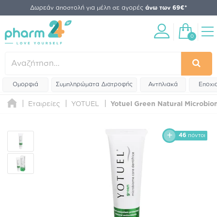
Δωρεάν αποστολή για μέλη σε αγορές
άνω των 69€*
0
Ομορφιά
Συμπληρώματα Διατροφής
Αντηλιακά
Εποχι
Εταιρείες
YOTUEL
Yotuel Green Natural Microbio
46
πόντοι