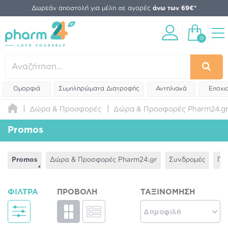
Δωρεάν αποστολή για μέλη σε αγορές
άνω των 69€*
0
Ομορφιά
Συμπληρώματα Διατροφής
Αντηλιακά
Εποχι
Δώρα & Προσφορές
Δώρα & Προσφορές Pharm24.g
Promos
Promos
Δώρα & Προσφορές Pharm24.gr
Συνδρομές
Πρ
ΦΊΛΤΡΑ
ΠΡΟΒΟΛΉ
ΤΑΞΙΝΌΜΗΣΗ
Δημοφιλή