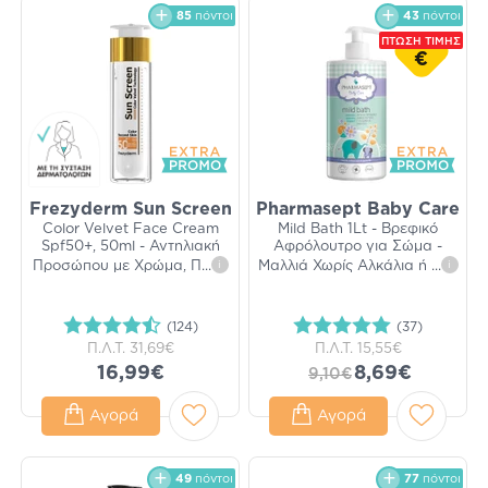
85
πόντοι
43
πόντοι
ΠΤΩΣΗ ΤΙΜΗΣ
€
Frezyderm Sun Screen
Pharmasept Baby Care
Color Velvet Face Cream
Mild Bath 1Lt - Βρεφικό
Spf50+, 50ml - Αντηλιακή
Αφρόλουτρο για Σώμα -
Προσώπου με Χρώμα, Π
...
i
Μαλλιά Χωρίς Αλκάλια ή
...
i
(124)
(37)
Π.Λ.Τ.
31,69€
Π.Λ.Τ.
15,55€
16,99€
8,69€
9,10€
Αγορά
Αγορά
49
πόντοι
77
πόντοι