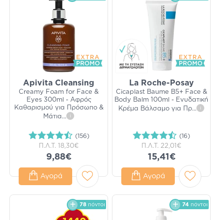
Apivita Cleansing
La Roche-Posay
Creamy Foam for Face &
Cicaplast Baume B5+ Face &
Eyes 300ml - Αφρός
Body Balm 100ml - Ενυδατική
Καθαρισμού για Πρόσωπο &
Κρέμα Βάλσαμο για Πρ
...
i
Μάτια
...
i
(156)
(16)
Π.Λ.Τ.
18,30€
Π.Λ.Τ.
22,01€
9,88€
15,41€
Αγορά
Αγορά
78
πόντοι
74
πόντοι