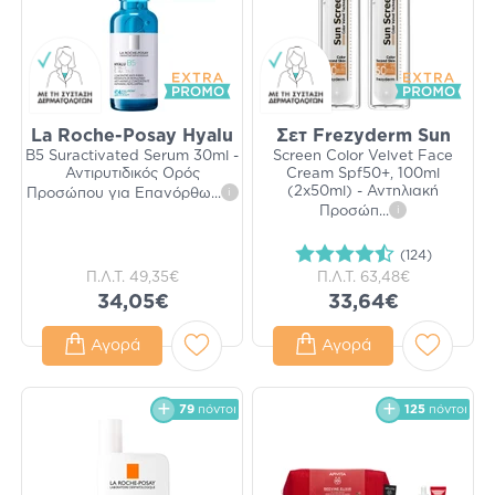
La Roche-Posay Hyalu
Σετ Frezyderm Sun
B5 Suractivated Serum 30ml -
Screen Color Velvet Face
Αντιρυτιδικός Ορός
Cream Spf50+, 100ml
(2x50ml) - Αντηλιακή
Προσώπου για Επανόρθω
...
i
Προσώπ
...
i
(124)
Π.Λ.Τ.
49,35€
Π.Λ.Τ.
63,48€
34,05€
33,64€
Αγορά
Αγορά
79
πόντοι
125
πόντοι