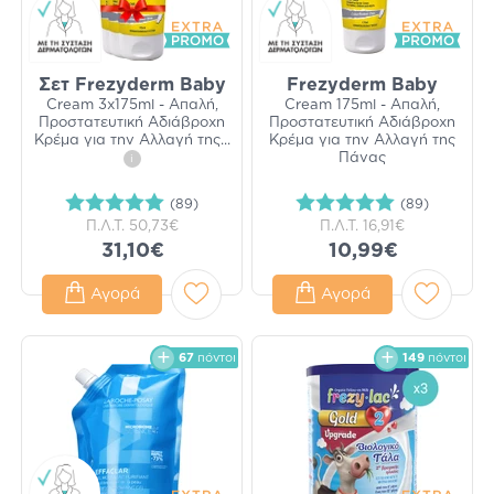
Σετ Frezyderm Baby
Frezyderm Baby
Cream 3x175ml - Απαλή,
Cream 175ml - Απαλή,
Προστατευτική Αδιάβροχη
Προστατευτική Αδιάβροχη
Κρέμα για την Αλλαγή της
...
Κρέμα για την Αλλαγή της
Πάνας
i
(89)
(89)
Π.Λ.Τ.
50,73€
Π.Λ.Τ.
16,91€
31,10€
10,99€
Αγορά
Αγορά
67
πόντοι
149
πόντοι