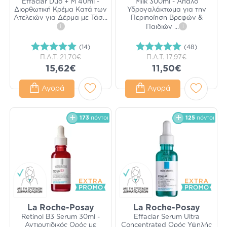
Effaclar Duo + M 40ml -
Milk 300ml - Απαλό
Διορθωτική Κρέμα Κατά των
Υδρογαλάκτωμα για την
Ατελειών για Δέρμα με Τάσ
...
Περιποίηση Βρεφών &
i
Παιδιών
...
i
(14)
(48)
Π.Λ.Τ.
21,70€
Π.Λ.Τ.
17,97€
15,62€
11,50€
Αγορά
Αγορά
173
πόντοι
125
πόντοι
La Roche-Posay
La Roche-Posay
Retinol B3 Serum 30ml -
Effaclar Serum Ultra
Αντιρυτιδικός Ορός με
Concentrated Ορός Υψηλής