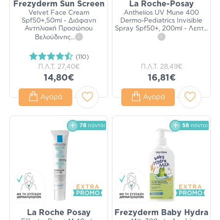
Frezyderm Sun Screen
La Roche-Posay
Velvet Face Cream
Anthelios UV Mune 400
Spf50+,50ml - Διάφανη
Dermo-Pediatrics Invisible
Αντηλιακή Προσώπου
Spray Spf50+, 200ml - Λεπτ
...
Βελούδινης
...
i
i
(110)
Π.Λ.Τ.
27,40€
Π.Λ.Τ.
28,49€
14,80€
16,81€
Αγορά
Αγορά
78
πόντοι
58
πόντοι
La Roche Posay
Frezyderm Baby Hydra