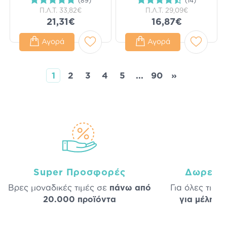
(89)
(14)
Π.Λ.Τ.
33,82€
Π.Λ.Τ.
29,09€
21,31€
16,87€
Αγορά
Αγορά
1
2
3
4
5
...
90
»
Super Προσφορές
Δωρεάν
Βρες μοναδικές τιμές σε
πάνω από
Για όλες τις 
20.000 προϊόντα
για μέλη
σε