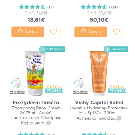
(17)
(124)
Π.Λ.Τ.
31,01€
Π.Λ.Τ.
95,07€
18,61€
50,10€
Αγορά
Αγορά
107
πόντοι
84
πόντοι
Frezyderm Πακέτο
Vichy Capital Soleil
Προσφοράς Baby Cream
Invisible Hydrating Protective
2x175ml - Απαλή,
Milk Spf50+, 300ml -
Προστατευτική Αδιάβροχη
Αντηλιακό Γαλάκτω
...
i
Κρέμα για τ
...
i