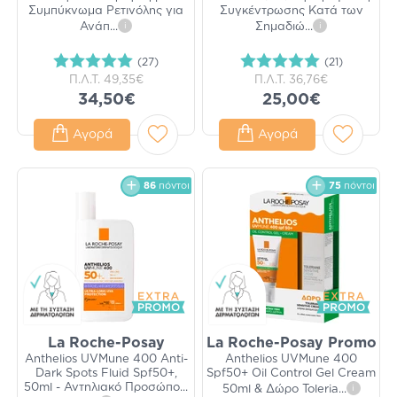
Συμπύκνωμα Ρετινόλης για
Συγκέντρωσης Κατά των
Ανάπ
...
i
Σημαδιώ
...
i
(27)
(21)
Π.Λ.Τ.
49,35€
Π.Λ.Τ.
36,76€
34,50€
25,00€
Αγορά
Αγορά
86
πόντοι
75
πόντοι
La Roche-Posay
La Roche-Posay Promo
Anthelios UVMune 400 Anti-
Anthelios UVMune 400
Dark Spots Fluid Spf50+,
Spf50+ Oil Control Gel Cream
50ml - Αντηλιακό Προσώπο
...
50ml & Δώρο Toleria
...
i