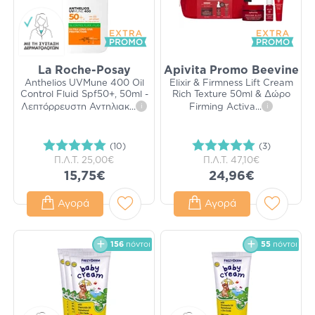
La Roche-Posay
Apivita Promo Beevine
Anthelios UVMune 400 Oil
Elixir & Firmness Lift Cream
Control Fluid Spf50+, 50ml -
Rich Texture 50ml & Δώρο
Λεπτόρρευστη Αντηλιακ
...
i
Firming Activa
...
i
(10)
(3)
Π.Λ.Τ.
25,00€
Π.Λ.Τ.
47,10€
15,75€
24,96€
Αγορά
Αγορά
156
πόντοι
55
πόντοι