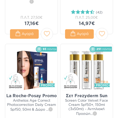
i
(42)
Π.Λ.Τ.
27,50€
Π.Λ.Τ.
25,00€
17,16€
14,97€
Αγορά
Αγορά
93
πόντοι
251
πόντοι
La Roche-Posay Promo
Σετ Frezyderm Sun
Anthelios Age Correct
Screen Color Velvet Face
Photocorrection Daily Cream
Cream Spf50+, 150ml
(3x50ml) - Αντηλιακή
Spf50, 50ml & Δώρο
...
i
Προσώπ
...
i