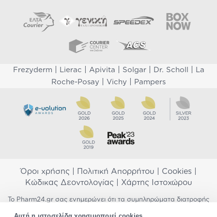
|
|
|
|
|
Frezyderm
Lierac
Apivita
Solgar
Dr. Scholl
La
|
|
Roche-Posay
Vichy
Pampers
Όροι χρήσης
|
Πολιτική Απορρήτου
|
Cookies
|
Κώδικας Δεοντολογίας
|
Χάρτης Ιστοχώρου
Το Pharm24.gr σας ενημερώνει ότι τα συμπληρώματα διατροφής
δεν αντικαθιστούν μια ισορροπημένη διατροφή και δεν
Αυτή η ιστοσελίδα χρησιμοποιεί cookies