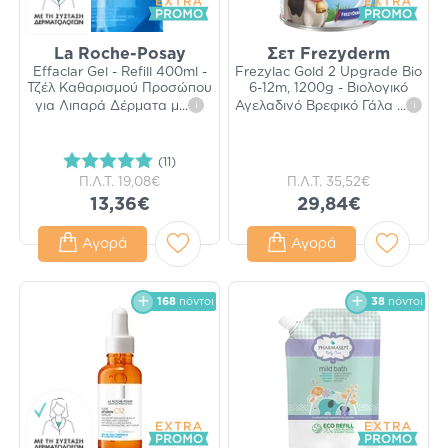
La Roche-Posay
Σετ Frezyderm
Effaclar Gel - Refill 400ml -
Frezylac Gold 2 Upgrade Bio
Τζέλ Καθαρισμού Προσώπου
6-12m, 1200g - Βιολογικό
για Λιπαρά Δέρματα μ
...
i
Αγελαδινό Βρεφικό Γάλα
...
i
(11)
Π.Λ.Τ.
19,08€
Π.Λ.Τ.
35,52€
13,36€
29,84€
Αγορά
Αγορά
168
πόντοι
38
πόντοι