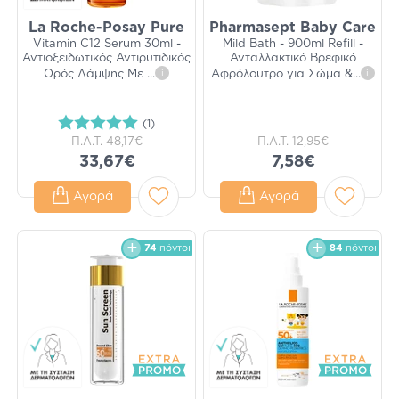
La Roche-Posay Pure
Pharmasept Baby Care
Vitamin C12 Serum 30ml -
Mild Bath - 900ml Refill -
Αντιοξειδωτικός Αντιρυτιδικός
Ανταλλακτικό Βρεφικό
Ορός Λάμψης Με
...
i
Αφρόλουτρο για Σώμα &
...
i
(1)
Π.Λ.Τ.
48,17€
Π.Λ.Τ.
12,95€
33,67€
7,58€
Αγορά
Αγορά
74
πόντοι
84
πόντοι