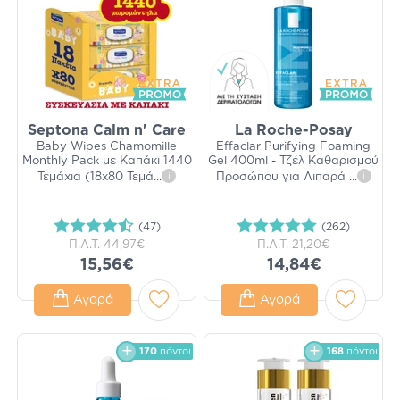
Septona Calm n' Care
La Roche-Posay
Baby Wipes Chamomille
Effaclar Purifying Foaming
Monthly Pack με Καπάκι 1440
Gel 400ml - Τζέλ Καθαρισμού
Τεμάχια (18x80 Τεμά
...
i
Προσώπου για Λιπαρά
...
i
(47)
(262)
Π.Λ.Τ.
44,97€
Π.Λ.Τ.
21,20€
15,56€
14,84€
Αγορά
Αγορά
170
πόντοι
168
πόντοι