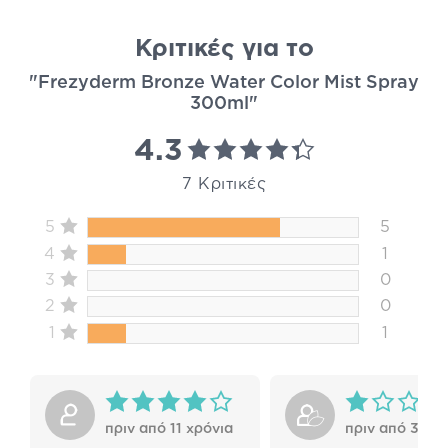
Κριτικές για το
"Frezyderm Bronze Water Color Mist Spray
300ml"
4.3
7 Κριτικές
5
5
4
1
3
0
2
0
1
1
πριν από 11 χρόνια
πριν από 3 χρό