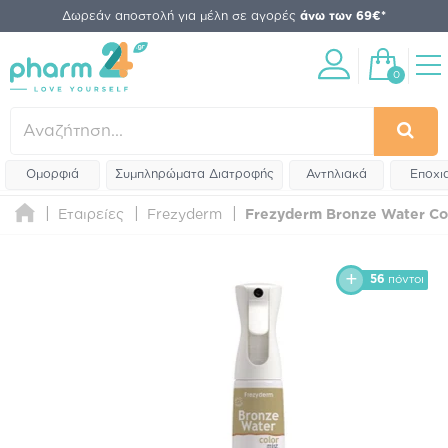
Δωρεάν αποστολή για μέλη σε αγορές
άνω των 69€*
0
Ομορφιά
Συμπληρώματα Διατροφής
Αντηλιακά
Εποχι
Εταιρείες
Frezyderm
Frezyderm Bronze Water Col
56
πόντοι