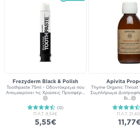
Frezyderm Black & Polish
Apivita Prop
Toothpaste 75ml - Οδοντόκρεμα που
Thyme Organic Throat 
Απομακρύνει τις Χρώσεις Προσφέρ
...
Συμπλήρωμα Διατροφής
Βι
...
i
i
(12)
Π.Λ.Τ.
8,54€
Π.Λ.Τ.
21,4
5,55€
11,77