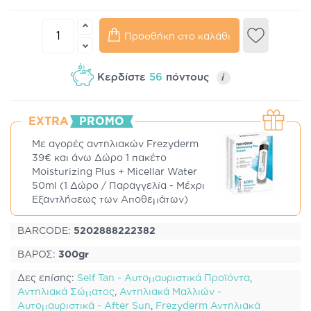
Προσθήκη στο καλάθι
Κερδίστε
56
πόντους
i
EXTRA
PROMO
Με αγορές αντηλιακών Frezyderm
39€ και άνω Δώρο 1 πακέτο
Moisturizing Plus + Micellar Water
50ml (1 Δώρο / Παραγγελία - Μέχρι
Εξαντλήσεως των Αποθεμάτων)
BARCODE:
5202888222382
ΒΑΡΟΣ:
300gr
Δες επίσης:
Self Tan - Αυτομαυριστικά Προϊόντα
,
Αντηλιακά Σώματος
,
Αντηλιακά Μαλλιών -
Αυτομαυριστικά - After Sun
,
Frezyderm Αντηλιακά