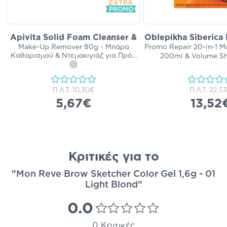
Apivita Solid Foam Cleanser &
Oblepikha Siberica 
Make-Up Remover 80g - Μπάρα
Promo Repair 20-in-1 M
Καθαρισμού & Ντεμακιγιάζ για Πρό
...
200ml & Volume S
i
Π.Λ.Τ.
10,30€
Π.Λ.Τ.
22,5
5,67€
13,52
Κριτικές για το
"Mon Reve Brow Sketcher Color Gel 1,6g - 01
Light Blond"
0.0
0 Κριτικές