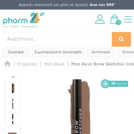
Δωρεάν αποστολή για μέλη σε αγορές
άνω των 69€*
0
Ομορφιά
Συμπληρώματα Διατροφής
Αντηλιακά
Εποχι
Εταιρείες
Mon Reve
Mon Reve Brow Sketcher Color
28
πόντοι