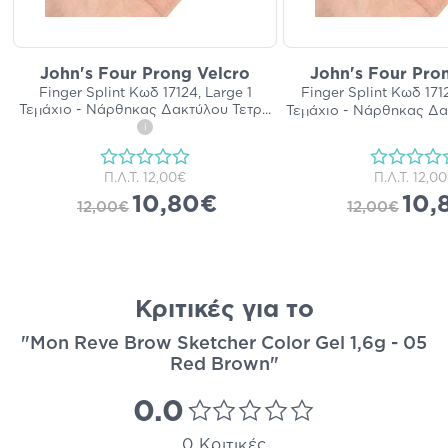
John's Four Prong Velcro
John's Four Pro
Finger Splint Κωδ 17124, Large 1
Finger Splint Κωδ 171
Τεμάχιο - Νάρθηκας Δακτύλου Τετρ
...
Τεμάχιο - Νάρθηκας Δα
i
Π.Λ.Τ.
12,00€
Π.Λ.Τ.
12,0
10,80€
10,
12,00€
12,00€
Κριτικές για το
"Mon Reve Brow Sketcher Color Gel 1,6g - 05
Red Brown"
0.0
0 Κριτικές