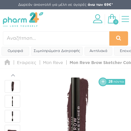
Δωρεάν αποστολή για μέλη σε αγορές
άνω των 69€*
0
Ομορφιά
Συμπληρώματα Διατροφής
Αντηλιακά
Εποχι
Εταιρείες
Mon Reve
Mon Reve Brow Sketcher Colo
28
πόντοι