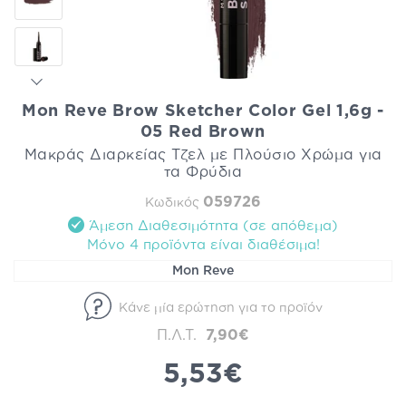
Mon Reve Brow Sketcher Color Gel 1,6g -
05 Red Brown
Μακράς Διαρκείας Τζελ με Πλούσιο Χρώμα για
τα Φρύδια
059726
Κωδικός
Άμεση Διαθεσιμότητα (σε απόθεμα)
Mόνο 4 προϊόντα είναι διαθέσιμα!
Mon Reve
Κάνε μία ερώτηση για το προϊόν
Π.Λ.Τ.
7,90€
5,53€