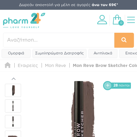
Δωρεάν αποστολή για μέλη σε αγορές
άνω των 69€*
0
Ομορφιά
Συμπληρώματα Διατροφής
Αντηλιακά
Εποχι
Εταιρείες
Mon Reve
Mon Reve Brow Sketcher Color
28
πόντοι