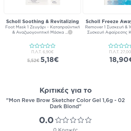
Scholl Soothing & Revitalizing
Scholl Freeze Awa
Foot Mask 1 Ζευγάρι - Καταπραϋντική
Remover 1 Συσκευή & 1
& Αναζωογονητική Μάσκα
...
Συσκευή Αφαίρεσης 
i
Π.Λ.Τ.
6,90€
Π.Λ.Τ.
27,0
5,18€
18,90
5,52€
Κριτικές για το
"Mon Reve Brow Sketcher Color Gel 1,6g - 02
Dark Blond"
0.0
0 Κριτικές