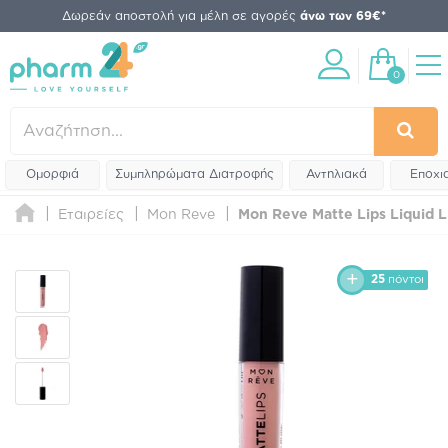
Δωρεάν αποστολή για μέλη σε αγορές
άνω των 69€*
0
Ομορφιά
Συμπληρώματα Διατροφής
Αντηλιακά
Εποχι
Εταιρείες
Mon Reve
Mon Reve Matte Lips Liquid L
25
πόντοι