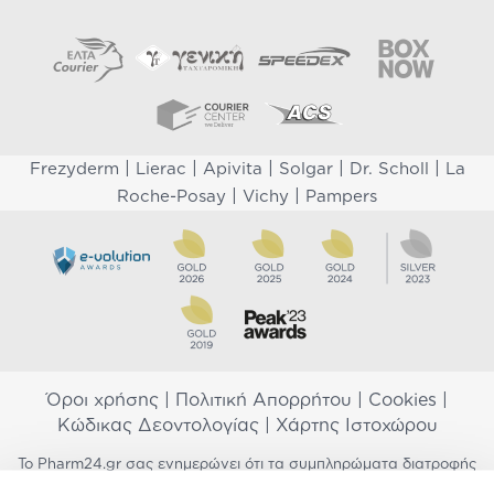
|
|
|
|
|
Frezyderm
Lierac
Apivita
Solgar
Dr. Scholl
La
|
|
Roche-Posay
Vichy
Pampers
Όροι χρήσης
|
Πολιτική Απορρήτου
|
Cookies
|
Κώδικας Δεοντολογίας
|
Χάρτης Ιστοχώρου
Το Pharm24.gr σας ενημερώνει ότι τα συμπληρώματα διατροφής
δεν αντικαθιστούν μια ισορροπημένη διατροφή και δεν