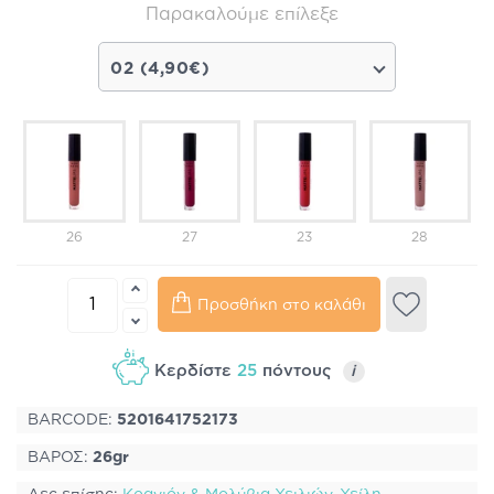
Παρακαλούμε επίλεξε
02 (4,90€)
26
27
23
28
Προσθήκη στο καλάθι
Κερδίστε
25
πόντους
i
BARCODE:
5201641752173
ΒΑΡΟΣ:
26gr