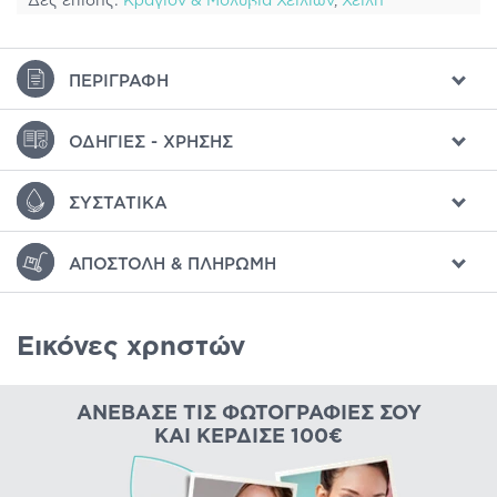
Δες επίσης:
Κραγιόν & Μολύβια Χειλιών
,
Χείλη
ΠΕΡΙΓΡΑΦΉ
ΟΔΗΓΊΕΣ - ΧΡΉΣΗΣ
ΣΥΣΤΑΤΙΚΆ
ΑΠΟΣΤΟΛΉ & ΠΛΗΡΩΜΉ
Εικόνες χρηστών
ΑΝΈΒΑΣΕ ΤΙΣ ΦΩΤΟΓΡΑΦΊΕΣ ΣΟΥ
ΚΑΙ ΚΈΡΔΙΣΕ 100€