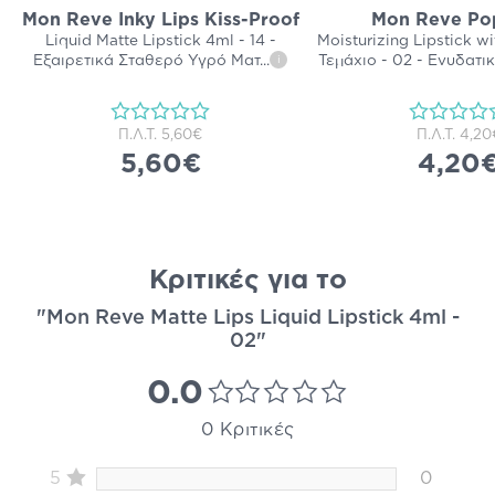
Mon Reve Inky Lips Kiss-Proof
Mon Reve Pop
Liquid Matte Lipstick 4ml - 14 -
Moisturizing Lipstick wi
Εξαιρετικά Σταθερό Υγρό Ματ
...
Τεμάχιο - 02 - Ενυδατι
i
Π.Λ.Τ.
5,60€
Π.Λ.Τ.
4,20
5,60€
4,20
Κριτικές για το
"Mon Reve Matte Lips Liquid Lipstick 4ml -
02"
0.0
0 Κριτικές
5
0