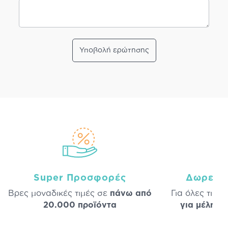
Υποβολή ερώτησης
Super Προσφορές
Δωρεάν
Βρες μοναδικές τιμές σε
πάνω από
Για όλες τις 
20.000 προϊόντα
για μέλη
σε