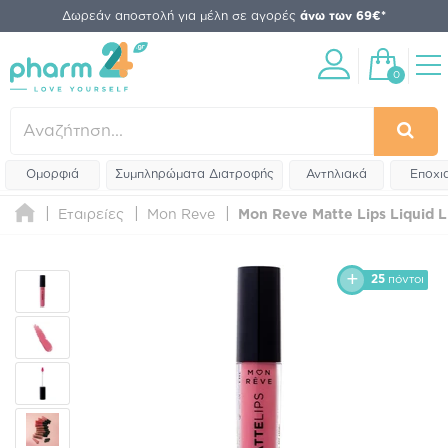
Δωρεάν αποστολή για μέλη σε αγορές
άνω των 69€*
0
Ομορφιά
Συμπληρώματα Διατροφής
Αντηλιακά
Εποχι
Εταιρείες
Mon Reve
Mon Reve Matte Lips Liquid Li
25
πόντοι