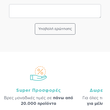
Υποβολή ερώτησης
Super Προσφορές
Δωρεάν
Βρες μοναδικές τιμές σε
πάνω από
Για όλες τις 
20.000 προϊόντα
για μέλη
σε