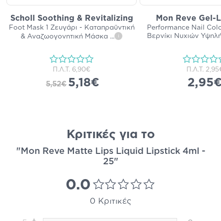
Scholl Soothing & Revitalizing
Mon Reve Gel-L
Foot Mask 1 Ζευγάρι - Καταπραϋντική
Performance Nail Colo
Βερνίκι Νυχιών Υψηλ
& Αναζωογονητική Μάσκα
...
i
Π.Λ.Τ.
6,90€
Π.Λ.Τ.
2,95
5,18€
2,95
5,52€
Κριτικές για το
"Mon Reve Matte Lips Liquid Lipstick 4ml -
25"
0.0
0 Κριτικές