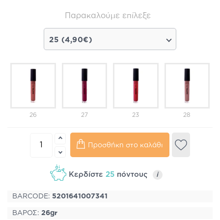
Παρακαλούμε επίλεξε
25 (4,90€)
26
27
23
28
Προσθήκη στο καλάθι
Κερδίστε
25
πόντους
i
BARCODE:
5201641007341
ΒΑΡΟΣ:
26gr