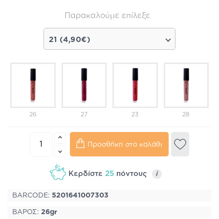
Παρακαλούμε επίλεξε
21 (4,90€)
26
27
23
28
Προσθήκη στο καλάθι
Κερδίστε
25
πόντους
i
BARCODE:
5201641007303
ΒΑΡΟΣ:
26gr