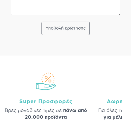
Υποβολή ερώτησης
Super Προσφορές
Δωρεάν
Βρες μοναδικές τιμές σε
πάνω από
Για όλες τις 
20.000 προϊόντα
για μέλη
σε