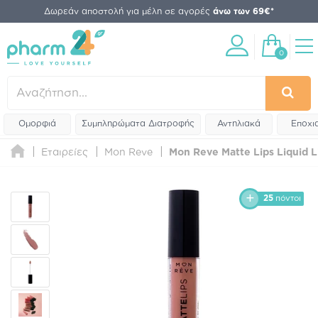
Δωρεάν αποστολή για μέλη σε αγορές
άνω των 69€*
0
Ομορφιά
Συμπληρώματα Διατροφής
Αντηλιακά
Εποχι
Εταιρείες
Mon Reve
Mon Reve Matte Lips Liquid Li
25
πόντοι