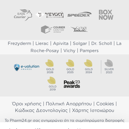
|
|
|
|
|
Frezyderm
Lierac
Apivita
Solgar
Dr. Scholl
La
|
|
Roche-Posay
Vichy
Pampers
Όροι χρήσης
|
Πολιτική Απορρήτου
|
Cookies
|
Κώδικας Δεοντολογίας
|
Χάρτης Ιστοχώρου
Το Pharm24.gr σας ενημερώνει ότι τα συμπληρώματα διατροφής
δεν αντικαθιστούν μια ισορροπημένη διατροφή και δεν