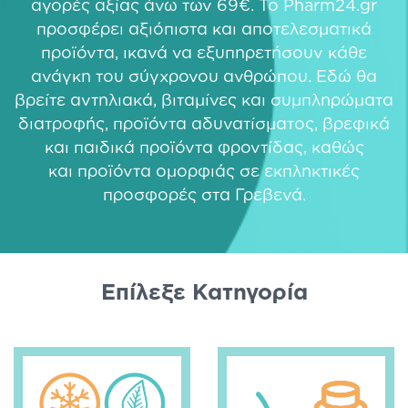
αγορές αξίας άνω των 69€. Το Pharm24.gr
προσφέρει αξιόπιστα και αποτελεσματικά
προϊόντα, ικανά να εξυπηρετήσουν κάθε
ανάγκη του σύγχρονου ανθρώπου. Εδώ θα
βρείτε
αντηλιακά
,
βιταμίνες και συμπληρώματα
διατροφής
,
προϊόντα αδυνατίσματος
,
βρεφικά
και παιδικά προϊόντα φροντίδας
, καθώς
και
προϊόντα ομορφιάς
σε εκπληκτικές
προσφορές στα Γρεβενά.
Eπίλεξε Κατηγορία