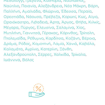
Μεσολόγγι
,
Γρεβενά
,
Καστοριά
,
Ναύπακτος
,
Ναύπλιο
,
Παιανία
,
Αλεξάνδρεια
,
Νέα Μάκρη
,
Βάρη
,
Παλλήνη
,
Αμαλιάδα
,
Φλώρινα
,
Έδεσσα
,
Περαία
,
Ορεστιάδα
,
Νάουσα
,
Πρέβεζα
,
Κορωπί
,
Κως
,
Αίγιο
,
Ωραιόκαστρο
,
Λιβαδειά
,
Άρτα
,
Άργος
,
Θήβα
,
Κιλκίς
,
Μέγαρα
,
Πύργος
,
Ελευσίνα
,
Σαλαμίνα
,
Χίος
,
Μυτιλήνη
,
Γιαννιτσά
,
Γέρακας
,
Κόρινθος
,
Τρίπολη
,
Πτολεμαΐδα
,
Ρέθυμνο
,
Καρδίτσα
,
Κοζάνη
,
Βέροια
,
Δράμα
,
Ρόδος
,
Κομοτηνή
,
Λαμία
,
Χανιά
,
Καβάλα
,
Καλαμάτα
,
Αγρίνιο
,
Κατερίνη
,
Ξάνθη
,
Αλεξανδρούπολη
,
Σέρρες
,
Χαλκίδα
,
Τρίκαλα
,
Ιωάννινα
,
Βόλος