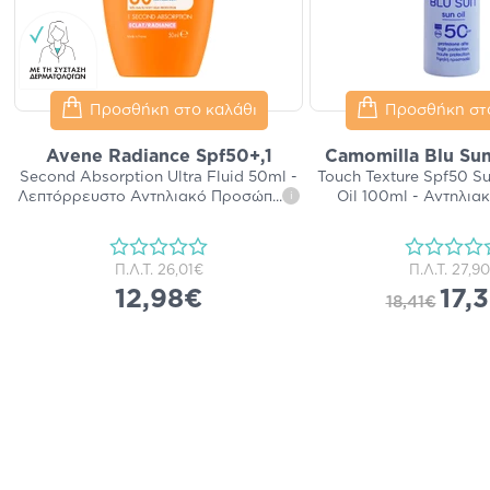
Προσθήκη στο καλάθι
Προσθήκη στ
Avene Radiance Spf50+,1
Camomilla Blu Sun
Second Absorption Ultra Fluid 50ml -
Touch Texture Spf50 S
Λεπτόρρευστο Αντηλιακό Προσώπ
...
Oil 100ml - Αντηλια
i
Π.Λ.Τ.
26,01€
Π.Λ.Τ.
27,9
12,98€
17,
18,41€