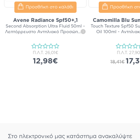
Προσθήκη στο καλάθι
Προσθήκη στ
Avene Radiance Spf50+,1
Camomilla Blu Sun
Second Absorption Ultra Fluid 50ml -
Touch Texture Spf50 S
Λεπτόρρευστο Αντηλιακό Προσώπ
...
Oil 100ml - Αντηλια
i
Π.Λ.Τ.
26,01€
Π.Λ.Τ.
27,9
12,98€
17,
18,41€
Στο ηλεκτρονικό μας κατάστημα ανακαλύψτε