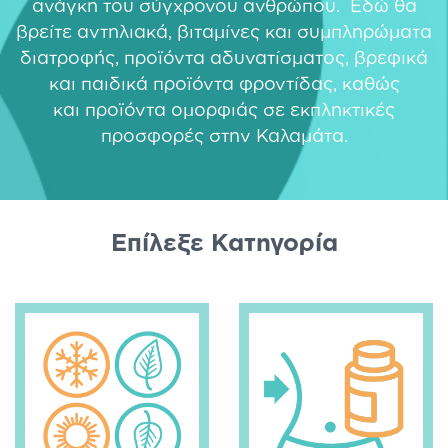
ανάγκη του σύγχρονου ανθρώπου. Εδώ θα
βρείτε
αντηλιακά
,
βιταμίνες και συμπληρώματα
διατροφής
,
προϊόντα αδυνατίσματος
,
βρεφικά
και παιδικά προϊόντα φροντίδας
, καθώς
και
προϊόντα ομορφιάς
σε εκπληκτικές
προσφορές στην Καλαμάτα.
Eπίλεξε Κατηγορία