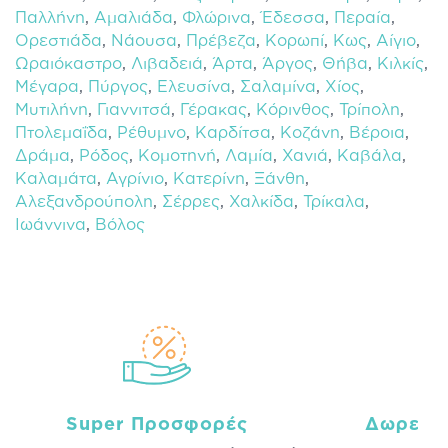
Παλλήνη
,
Αμαλιάδα
,
Φλώρινα
,
Έδεσσα
,
Περαία
,
Ορεστιάδα
,
Νάουσα
,
Πρέβεζα
,
Κορωπί
,
Κως
,
Αίγιο
,
Ωραιόκαστρο
,
Λιβαδειά
,
Άρτα
,
Άργος
,
Θήβα
,
Κιλκίς
,
Μέγαρα
,
Πύργος
,
Ελευσίνα
,
Σαλαμίνα
,
Χίος
,
Μυτιλήνη
,
Γιαννιτσά
,
Γέρακας
,
Κόρινθος
,
Τρίπολη
,
Πτολεμαΐδα
,
Ρέθυμνο
,
Καρδίτσα
,
Κοζάνη
,
Βέροια
,
Δράμα
,
Ρόδος
,
Κομοτηνή
,
Λαμία
,
Χανιά
,
Καβάλα
,
Καλαμάτα
,
Αγρίνιο
,
Κατερίνη
,
Ξάνθη
,
Αλεξανδρούπολη
,
Σέρρες
,
Χαλκίδα
,
Τρίκαλα
,
Ιωάννινα
,
Βόλος
Super Προσφορές
Δωρεάν