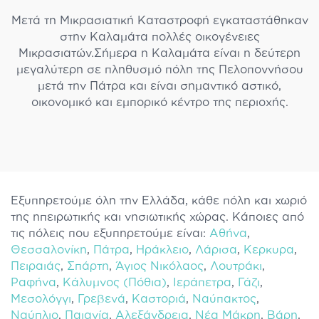
Μετά τη Μικρασιατική Καταστροφή εγκαταστάθηκαν
στην Καλαμάτα πολλές οικογένειες
Μικρασιατών.Σήμερα η Καλαμάτα είναι η δεύτερη
μεγαλύτερη σε πληθυσμό πόλη της Πελοποννήσου
μετά την Πάτρα και είναι σημαντικό αστικό,
οικονομικό και εμπορικό κέντρο της περιοχής.
Εξυπηρετούμε όλη την Ελλάδα, κάθε πόλη και χωριό
της ηπειρωτικής και νησιωτικής χώρας. Κάποιες από
τις πόλεις που εξυπηρετούμε είναι:
Αθήνα
,
Θεσσαλονίκη
,
Πάτρα
,
Ηράκλειο
,
Λάρισα
,
Κερκυρα
,
Πειραιάς
,
Σπάρτη
,
Άγιος Νικόλαος
,
Λουτράκι
,
Ραφήνα
,
Κάλυμνος (Πόθια)
,
Ιεράπετρα
,
Γάζι
,
Μεσολόγγι
,
Γρεβενά
,
Καστοριά
,
Ναύπακτος
,
Ναύπλιο
,
Παιανία
,
Αλεξάνδρεια
,
Νέα Μάκρη
,
Βάρη
,