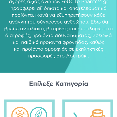
αγορές αξίας άνω των 69€. Το Pharm24.gr
προσφέρει αξιόπιστα και αποτελεσματικά
προϊόντα, ικανά να εξυπηρετήσουν κάθε
ανάγκη του σύγχρονου ανθρώπου. Εδώ θα
βρείτε
αντηλιακά
,
βιταμίνες και συμπληρώματα
διατροφής
,
προϊόντα αδυνατίσματος
,
βρεφικά
και παιδικά προϊόντα φροντίδας
, καθώς
και
προϊόντα ομορφιάς
σε εκπληκτικές
προσφορές στο Λουτράκι.
Eπίλεξε Κατηγορία