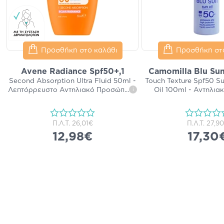
Προσθήκη στο καλάθι
Προσθήκη στ
Avene Radiance Spf50+,1
Camomilla Blu Sun
Second Absorption Ultra Fluid 50ml -
Touch Texture Spf50 S
Λεπτόρρευστο Αντηλιακό Προσώπ
...
Oil 100ml - Αντηλια
i
Π.Λ.Τ.
26,01€
Π.Λ.Τ.
27,9
12,98€
17,30