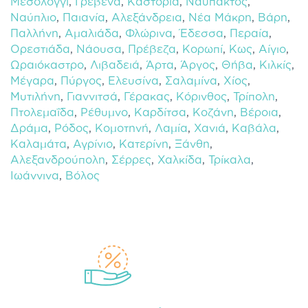
Μεσολόγγι
,
Γρεβενά
,
Καστοριά
,
Ναύπακτος
,
Ναύπλιο
,
Παιανία
,
Αλεξάνδρεια
,
Νέα Μάκρη
,
Βάρη
,
Παλλήνη
,
Αμαλιάδα
,
Φλώρινα
,
Έδεσσα
,
Περαία
,
Ορεστιάδα
,
Νάουσα
,
Πρέβεζα
,
Κορωπί
,
Κως
,
Αίγιο
,
Ωραιόκαστρο
,
Λιβαδειά
,
Άρτα
,
Άργος
,
Θήβα
,
Κιλκίς
,
Μέγαρα
,
Πύργος
,
Ελευσίνα
,
Σαλαμίνα
,
Χίος
,
Μυτιλήνη
,
Γιαννιτσά
,
Γέρακας
,
Κόρινθος
,
Τρίπολη
,
Πτολεμαΐδα
,
Ρέθυμνο
,
Καρδίτσα
,
Κοζάνη
,
Βέροια
,
Δράμα
,
Ρόδος
,
Κομοτηνή
,
Λαμία
,
Χανιά
,
Καβάλα
,
Καλαμάτα
,
Αγρίνιο
,
Κατερίνη
,
Ξάνθη
,
Αλεξανδρούπολη
,
Σέρρες
,
Χαλκίδα
,
Τρίκαλα
,
Ιωάννινα
,
Βόλος