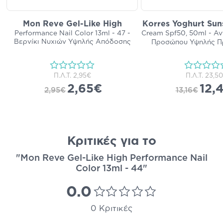
Mon Reve Gel-Like High
Korres Yoghurt Sun
Performance Nail Color 13ml - 47 -
Cream Spf50, 50ml - Α
Βερνίκι Νυχιών Υψηλής Απόδοσης
Προσώπου Υψηλής Π
Π.Λ.Τ.
2,95€
Π.Λ.Τ.
23,5
2,65€
12,
2,95€
13,16€
Κριτικές για το
"Mon Reve Gel-Like High Performance Nail
Color 13ml - 44"
0.0
0 Κριτικές