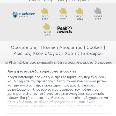
Όροι χρήσης
|
Πολιτική Απορρήτου
|
Cookies
|
Κώδικας Δεοντολογίας
|
Χάρτης Ιστοχώρου
Το Pharm24.gr σας ενημερώνει ότι τα συμπληρώματα διατροφής
δεν αντικαθιστούν μια ισορροπημένη διατροφή και δεν
Αυτή η ιστοσελίδα χρησιμοποιεί cookies
προορίζονται για την πρόληψη, αγωγή ή θεραπεία ανθρώπινης
Χρησιμοποιούμε cookies για την εξατομίκευση περιεχομένου
νόσου. Συμβουλευτείτε τον γιατρό σας εάν είστε έγκυος,
και διαφημίσεων, την παροχή λειτουργιών κοινωνικών μέσων
θηλάζετε, ακολουθείτε παράλληλα φαρμακευτική αγωγή ή
και την ανάλυση της επισκεψιμότητάς μας. Επιπλέον,
αντιμετωπίζετε προβλήματα υγείας πριν χρησιμοποιήσετε
μοιραζόμαστε πληροφορίες που αφορούν τον τρόπο που
οποιοδήποτε συμπλήρωμα διατροφής. Προσπαθούμε διαρκώς να
χρησιμοποιείτε τον ιστότοπό μας με συνεργάτες κοινωνικών
σας παρέχουμε ακριβείς και έγκυρες πληροφορίες. Σε περίπτωση
μέσων, διαφήμισης και αναλύσεων, οι οποίοι ενδεχομένως να
που έχετε κάποια ερώτηση ή παρατήρηση σχετικά με αυτές,
τις συνδυάσουν με άλλες πληροφορίες που τους έχετε
παρακαλώ
επικοινωνήστε μαζί μας
.
παραχωρήσει ή τις οποίες έχουν συλλέξει σε σχέση με την
από μέρους σας χρήση των υπηρεσιών τους. Αν συνεχίσετε
να χρησιμοποιείτε την ιστοσελίδα μας, συναινείτε στη χρήση
*Ισχύουν όροι & προϋποθέσεις