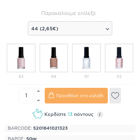
Παρακαλούμε επίλεξε
44 (2,65€)
62
64
01
02
Προσθήκη στο καλάθι
Κερδίστε
13
πόντους
i
BARCODE:
5201641021323
ΒΑΡΟΣ:
50gr