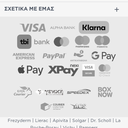
ΣΧΕΤΙΚΑ ΜΕ ΕΜΑΣ
|
|
|
|
|
Frezyderm
Lierac
Apivita
Solgar
Dr. Scholl
La
|
|
Roche-Posay
Vichy
Pampers