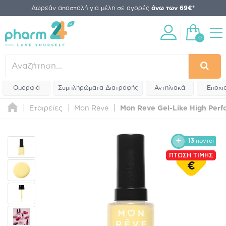
Δωρεάν αποστολή για μέλη σε αγορές
άνω των 69€*
0
Ομορφιά
Συμπληρώματα Διατροφής
Αντηλιακά
Εποχι
Εταιρείες
Mon Reve
Mon Reve Gel-Like High Perfo
13
πόντοι
ΠΤΩΣΗ ΤΙΜΗΣ
€