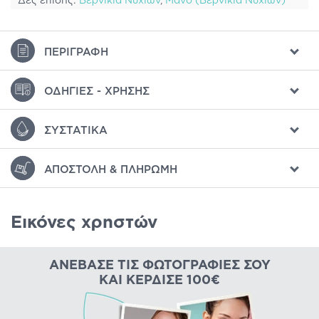
Δες επίσης:
Βερνίκια Νυχιών
,
Μανό (Βερνίκια Νυχιών)
ΠΕΡΙΓΡΑΦΉ
ΟΔΗΓΊΕΣ - ΧΡΉΣΗΣ
ΣΥΣΤΑΤΙΚΆ
ΑΠΟΣΤΟΛΉ & ΠΛΗΡΩΜΉ
Εικόνες χρηστών
ΑΝΈΒΑΣΕ ΤΙΣ ΦΩΤΟΓΡΑΦΊΕΣ ΣΟΥ
ΚΑΙ ΚΈΡΔΙΣΕ 100€