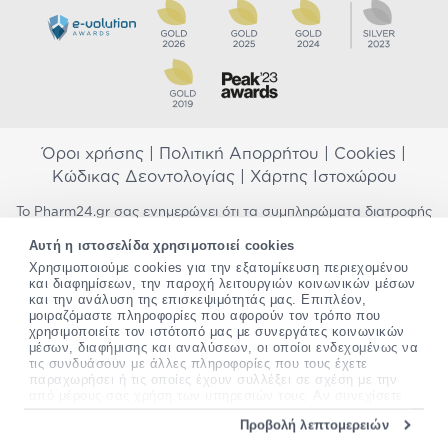
Όροι χρήσης
|
Πολιτική Απορρήτου
|
Cookies
|
Κώδικας Δεοντολογίας
|
Χάρτης Ιστοχώρου
Το Pharm24.gr σας ενημερώνει ότι τα συμπληρώματα διατροφής
δεν αντικαθιστούν μια ισορροπημένη διατροφή και δεν
Αυτή η ιστοσελίδα χρησιμοποιεί cookies
προορίζονται για την πρόληψη, αγωγή ή θεραπεία ανθρώπινης
Χρησιμοποιούμε cookies για την εξατομίκευση περιεχομένου
νόσου. Συμβουλευτείτε τον γιατρό σας εάν είστε έγκυος,
και διαφημίσεων, την παροχή λειτουργιών κοινωνικών μέσων
θηλάζετε, ακολουθείτε παράλληλα φαρμακευτική αγωγή ή
και την ανάλυση της επισκεψιμότητάς μας. Επιπλέον,
αντιμετωπίζετε προβλήματα υγείας πριν χρησιμοποιήσετε
μοιραζόμαστε πληροφορίες που αφορούν τον τρόπο που
οποιοδήποτε συμπλήρωμα διατροφής. Προσπαθούμε διαρκώς να
χρησιμοποιείτε τον ιστότοπό μας με συνεργάτες κοινωνικών
σας παρέχουμε ακριβείς και έγκυρες πληροφορίες. Σε περίπτωση
μέσων, διαφήμισης και αναλύσεων, οι οποίοι ενδεχομένως να
που έχετε κάποια ερώτηση ή παρατήρηση σχετικά με αυτές,
τις συνδυάσουν με άλλες πληροφορίες που τους έχετε
παρακαλώ
επικοινωνήστε μαζί μας
.
παραχωρήσει ή τις οποίες έχουν συλλέξει σε σχέση με την
από μέρους σας χρήση των υπηρεσιών τους. Αν συνεχίσετε
να χρησιμοποιείτε την ιστοσελίδα μας, συναινείτε στη χρήση
*Ισχύουν όροι & προϋποθέσεις
Προβολή λεπτομερειών
των cookies μας.
Copyright
©
2012-2026 - All rights Reserved •
Περισσότερες πληροφορίες σχετικά με τα cookies, μπορείτε