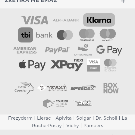
ΣΧΕΤΙΚΑ ΜΕ ΕΜΑΣ
|
|
|
|
|
Frezyderm
Lierac
Apivita
Solgar
Dr. Scholl
La
|
|
Roche-Posay
Vichy
Pampers