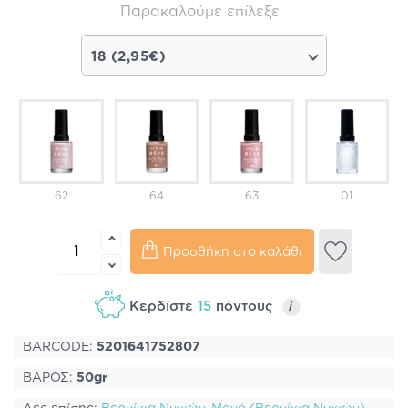
Παρακαλούμε επίλεξε
18 (2,95€)
62
64
63
01
Προσθήκη στο καλάθι
Κερδίστε
15
πόντους
i
BARCODE:
5201641752807
ΒΑΡΟΣ:
50gr