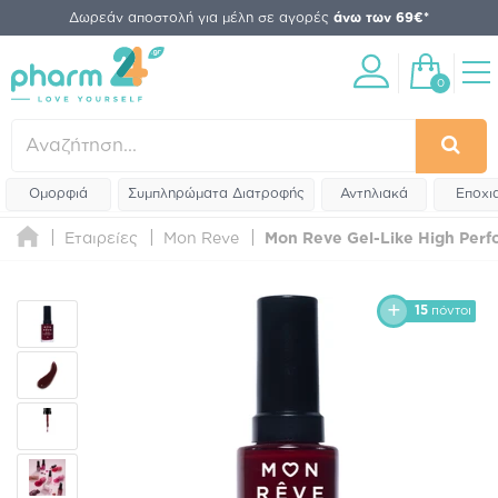
Δωρεάν αποστολή για μέλη σε αγορές
άνω των 69€*
0
Ομορφιά
Συμπληρώματα Διατροφής
Αντηλιακά
Εποχι
Εταιρείες
Mon Reve
Mon Reve Gel-Like High Perfo
15
πόντοι