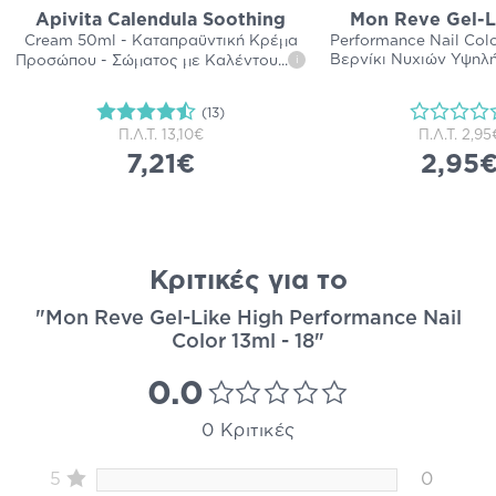
Apivita Calendula Soothing
Mon Reve Gel-L
Cream 50ml - Καταπραϋντική Κρέμα
Performance Nail Colo
Βερνίκι Νυχιών Υψηλ
Προσώπου - Σώματος με Καλέντου
...
i
(13)
Π.Λ.Τ.
13,10€
Π.Λ.Τ.
2,95
7,21€
2,95
Κριτικές για το
"Mon Reve Gel-Like High Performance Nail
Color 13ml - 18"
0.0
0 Κριτικές
5
0