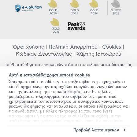
Όροι χρήσης
|
Πολιτική Απορρήτου
|
Cookies
|
Κώδικας Δεοντολογίας
|
Χάρτης Ιστοχώρου
Το Pharm24.gr σας ενημερώνει ότι τα συμπληρώματα διατροφής
δεν αντικαθιστούν μια ισορροπημένη διατροφή και δεν
Αυτή η ιστοσελίδα χρησιμοποιεί cookies
προορίζονται για την πρόληψη, αγωγή ή θεραπεία ανθρώπινης
Χρησιμοποιούμε cookies για την εξατομίκευση περιεχομένου
νόσου. Συμβουλευτείτε τον γιατρό σας εάν είστε έγκυος,
και διαφημίσεων, την παροχή λειτουργιών κοινωνικών μέσων
θηλάζετε, ακολουθείτε παράλληλα φαρμακευτική αγωγή ή
και την ανάλυση της επισκεψιμότητάς μας. Επιπλέον,
αντιμετωπίζετε προβλήματα υγείας πριν χρησιμοποιήσετε
μοιραζόμαστε πληροφορίες που αφορούν τον τρόπο που
οποιοδήποτε συμπλήρωμα διατροφής. Προσπαθούμε διαρκώς να
χρησιμοποιείτε τον ιστότοπό μας με συνεργάτες κοινωνικών
σας παρέχουμε ακριβείς και έγκυρες πληροφορίες. Σε περίπτωση
μέσων, διαφήμισης και αναλύσεων, οι οποίοι ενδεχομένως να
που έχετε κάποια ερώτηση ή παρατήρηση σχετικά με αυτές,
τις συνδυάσουν με άλλες πληροφορίες που τους έχετε
παρακαλώ
επικοινωνήστε μαζί μας
.
παραχωρήσει ή τις οποίες έχουν συλλέξει σε σχέση με την
από μέρους σας χρήση των υπηρεσιών τους. Αν συνεχίσετε
να χρησιμοποιείτε την ιστοσελίδα μας, συναινείτε στη χρήση
*Ισχύουν όροι & προϋποθέσεις
Προβολή λεπτομερειών
των cookies μας.
Copyright
©
2012-2026 - All rights Reserved •
Περισσότερες πληροφορίες σχετικά με τα cookies, μπορείτε