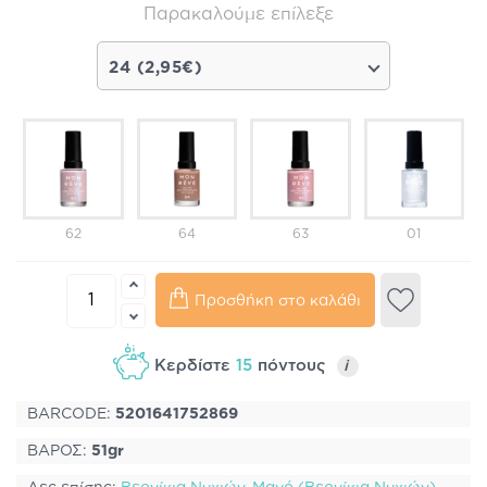
Παρακαλούμε επίλεξε
24 (2,95€)
62
64
63
01
Προσθήκη στο καλάθι
Κερδίστε
15
πόντους
i
BARCODE:
5201641752869
ΒΑΡΟΣ:
51gr