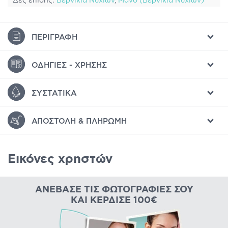
Δες επίσης:
Βερνίκια Νυχιών
,
Μανό (Βερνίκια Νυχιών)
ΠΕΡΙΓΡΑΦΉ
ΟΔΗΓΊΕΣ - ΧΡΉΣΗΣ
ΣΥΣΤΑΤΙΚΆ
ΑΠΟΣΤΟΛΉ & ΠΛΗΡΩΜΉ
Εικόνες χρηστών
ΑΝΈΒΑΣΕ ΤΙΣ ΦΩΤΟΓΡΑΦΊΕΣ ΣΟΥ
ΚΑΙ ΚΈΡΔΙΣΕ 100€