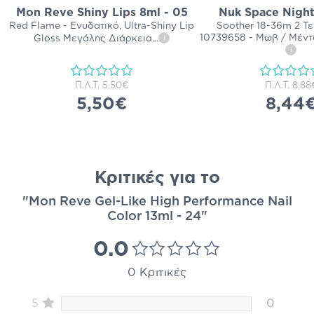
Mon Reve Shiny Lips 8ml - 05
Nuk Space Night
Red Flame - Ενυδατικό, Ultra-Shiny Lip
Soother 18-36m 2 Τ
10739658 - Μωβ / Μέντα
Gloss Μεγάλης Διάρκεια
...
i
i
Π.Λ.Τ.
5,50€
Π.Λ.Τ.
8,88
5,50€
8,44
Κριτικές για το
"Mon Reve Gel-Like High Performance Nail
Color 13ml - 24"
0.0
0 Κριτικές
5
0