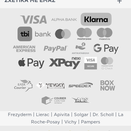
ΣΧΕΤΙΚΑ ΜΕ ΕΜΑΣ
|
|
|
|
|
Frezyderm
Lierac
Apivita
Solgar
Dr. Scholl
La
|
|
Roche-Posay
Vichy
Pampers