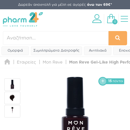
Δωρεάν αποστολή για μέλη σε αγορές
άνω των 69€*
0
Ομορφιά
Συμπληρώματα Διατροφής
Αντηλιακά
Εποχι
Εταιρείες
Mon Reve
Mon Reve Gel-Like High Perfo
15
πόντοι