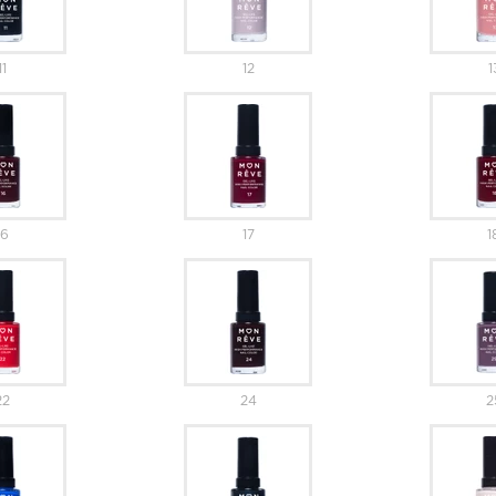
11
12
1
16
17
1
22
24
2