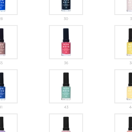
28
30
3
35
36
3
41
43
4