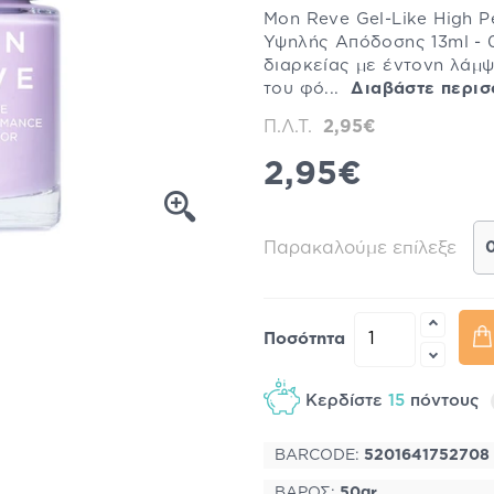
Mon Reve Gel-Like High P
Υψηλής Απόδοσης 13ml - 
διαρκείας με έντονη λάμψ
του φό...
Διαβάστε περισ
Π.Λ.Τ.
2,95€
2,95€
Παρακαλούμε επίλεξε
Ποσότητα
Κερδίστε
15
πόντους
BARCODE:
5201641752708
ΒΑΡΟΣ:
50gr