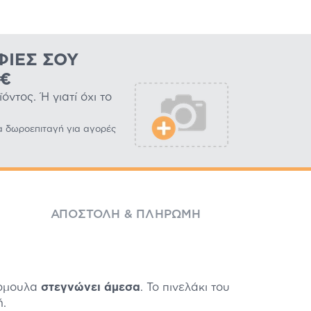
ΦΊΕΣ ΣΟΥ
0€
ντος. Ή γιατί όχι το
α δωροεπιταγή για αγορές
ΑΠΟΣΤΟΛΉ & ΠΛΗΡΩΜΉ
όρμουλα
στεγνώνει άμεσα
. Το πινελάκι του
ή.