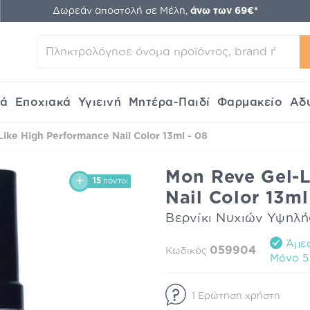
Δωρεάν αποστολή σε Μέλη,
άνω των 69€*
κά
Εποχιακά
Υγιεινή
Μητέρα-Παιδί
Φαρμακείο
Αδ
ike High Performance Nail Color 13ml - 08
Mon Reve Gel-L
15
πόντοι
Nail Color 13ml
Βερνίκι Νυχιών Υψηλ
Άμεσ
059904
Κωδικός
Mόνο 5 
1 Ερώτηση χρήστη