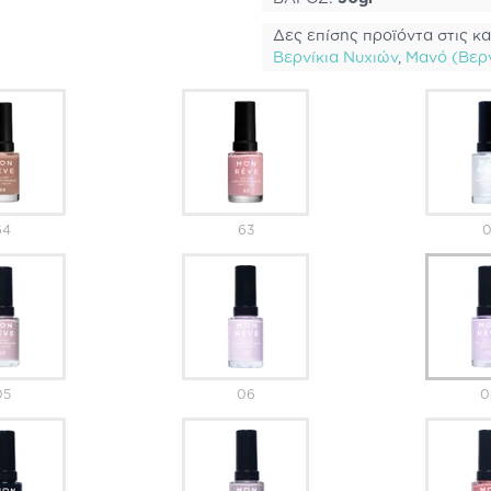
Δες επίσης προϊόντα στις κα
Βερνίκια Νυχιών
,
Μανό (Βερν
64
63
0
05
06
0