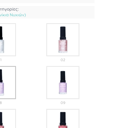
τηγορίες:
ίκια Νυχιών)
1
02
8
09