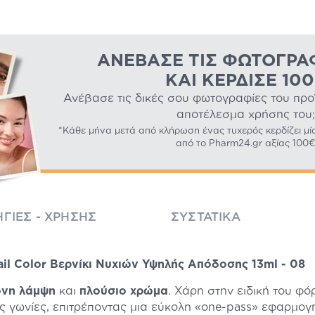
ΑΝΈΒΑΣΕ ΤΙΣ ΦΩΤΟΓΡΑ
ΚΑΙ ΚΈΡΔΙΣΕ 10
Ανέβασε τις δικές σου φωτογραφίες του προϊό
αποτέλεσμα χρήσης του;
*Κάθε μήνα μετά από κλήρωση ένας τυχερός κερδίζει μί
από το Pharm24.gr αξίας 100€
ΓΊΕΣ - ΧΡΉΣΗΣ
ΣΥΣΤΑΤΙΚΆ
il Color Βερνίκι Νυχιών Υψηλής Απόδοσης 13ml - 08
ονη λάμψη
και
πλούσιο χρώμα
. Χάρη στην ειδική του φ
ς γωνίες, επιτρέποντας μια εύκολη «one-pass» εφαρμογ