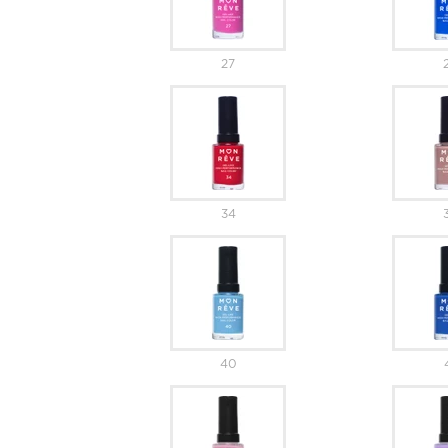
27
34
40