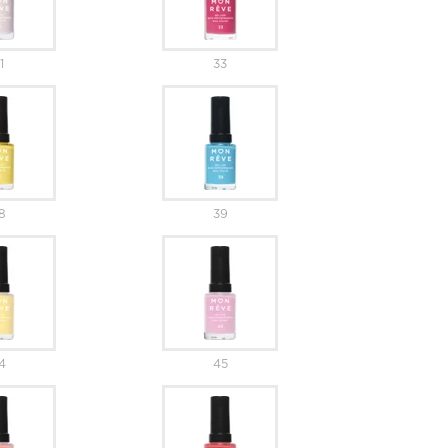
1
33
8
39
4
45