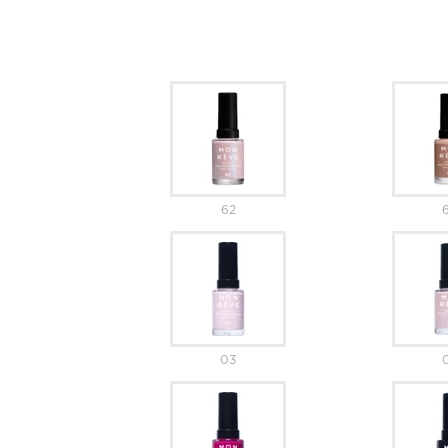
62
03