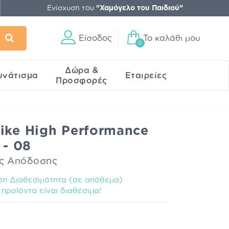
Ενίσχυση του
"Χαμόγελο του Παιδιού"
Είσοδος
Το καλάθι μου
0
Δώρα &
υνάτισμα
Εταιρείες
Προσφορές
ike High Performance
 - 08
ής Απόδοσης
η Διαθεσιμότητα (σε απόθεμα)
προϊόντα είναι διαθέσιμα!