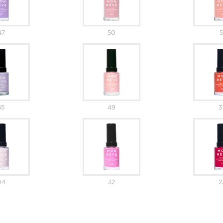
47
50
5
55
49
3
04
32
2