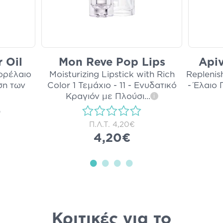
 Oil
Mon Reve Pop Lips
Apiv
ορέλαιο
Moisturizing Lipstick with Rich
Replenis
ση των
Color 1 Τεμάχιο - 11 - Ενυδατικό
- Έλαιο
Κραγιόν με Πλούσι
...
i
)
Π.Λ.Τ.
4,20€
4,20€
Κριτικές για το