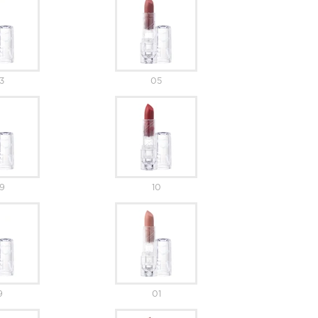
3
05
9
10
9
01