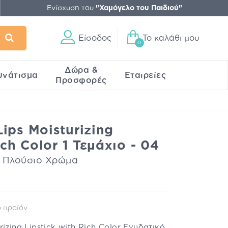
Ενίσχυση του
"Χαμόγελο του Παιδιού"
Είσοδος
Το καλάθι μου
0
Δώρα &
υνάτισμα
Εταιρείες
Προσφορές
ips Moisturizing
ich Color 1 Τεμάχιο - 04
ε Πλούσιο Χρώμα
 προϊόν
izing Lipstick with Rich Color Ενυδατικό