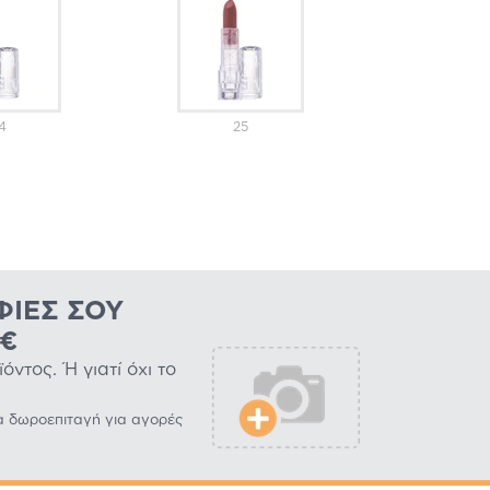
4
25
ΦΊΕΣ ΣΟΥ
0€
ντος. Ή γιατί όχι το
α δωροεπιταγή για αγορές