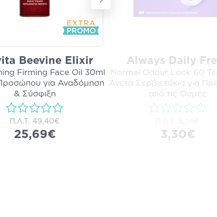
ita Beevine Elixir
Always Daily Fr
hing Firming Face Oil 30ml
Normal Odour Lock 60 Τε
 Προσώπου για Αναδόμηση
Άνετα Σερβιετάκια για Πρ
& Σύσφιξη
από τις Οσμές
Π.Λ.Τ.
49,40€
Π.Λ.Τ.
5,08€
25,69€
3,30€