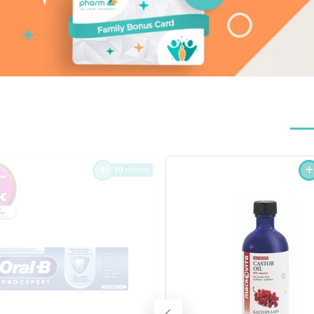
10
πόντοι