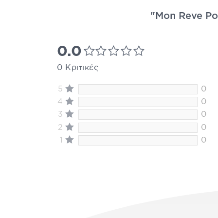
"Mon Reve Pop
0.0
0 Κριτικές
5
0
4
0
3
0
2
0
1
0