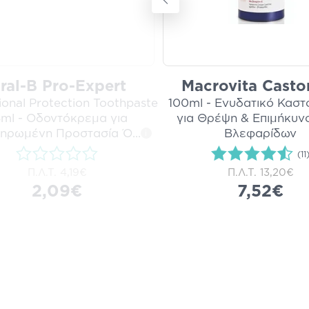
ral-B Pro-Expert
Macrovita Castor
ional Protection Toothpaste
100ml - Ενυδατικό Καστ
ml - Οδοντόκρεμα για
για Θρέψη & Επιμήκυν
ηρωμένη Προστασία Ό
...
Βλεφαρίδων
i
(11
Π.Λ.Τ.
4,19€
Π.Λ.Τ.
13,20€
2,09€
7,52€