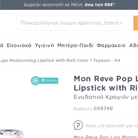
Δωρεάν αποστολή σε Μέλη,
άνω των 69€*
κά
Εποχιακά
Υγιεινή
Μητέρα-Παιδί
Φαρμακείο
Αδ
ps Moisturizing Lipstick with Rich Color 1 Τεμάχιο - 04
Mon Reve Pop L
21
πόντοι
Lipstick with R
Ενυδατικό Κραγιόν μ
059749
Κωδικός
Κάνε μία ερώτηση για το
Mon Reve Pop Lips Moistur