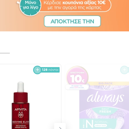
128
πόντοι